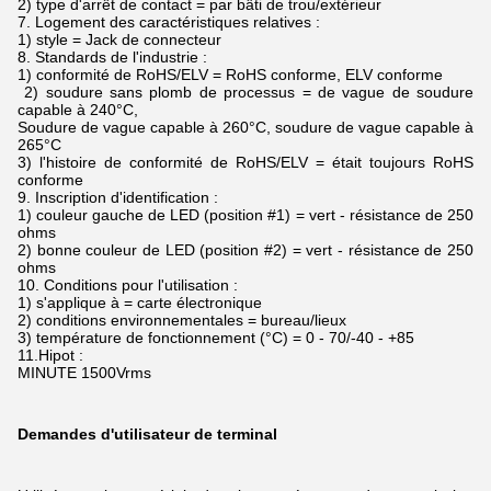
2) type d'arrêt de contact = par bâti de trou/extérieur
7. Logement des caractéristiques relatives :
1) style = Jack de connecteur
8. Standards de l'industrie :
1) conformité de RoHS/ELV = RoHS conforme, ELV conforme
2) soudure sans plomb de processus = de vague de soudure
capable à 240°C,
Soudure de vague capable à 260°C, soudure de vague capable à
265°C
3) l'histoire de conformité de RoHS/ELV = était toujours RoHS
conforme
9. Inscription d'identification :
1) couleur gauche de LED (position #1) = vert - résistance de 250
ohms
2) bonne couleur de LED (position #2) = vert - résistance de 250
ohms
10. Conditions pour l'utilisation :
1) s'applique à = carte électronique
2) conditions environnementales = bureau/lieux
3) température de fonctionnement (°C) = 0 - 70/-40 - +85
11.Hipot :
MINUTE 1500Vrms
Demandes d'utilisateur de terminal