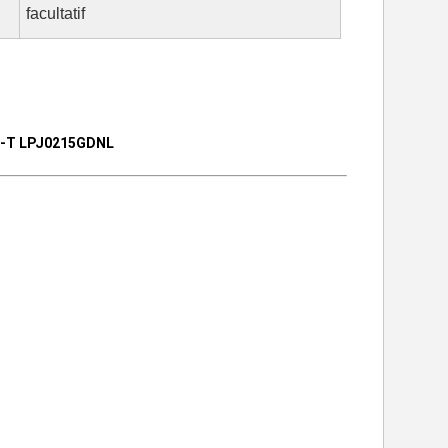
facultatif
se-T LPJ0215GDNL