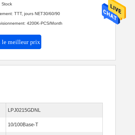
: Stock
iement: TTT, jours NET30/60/90
ovisionnement: 4200K-PCS/Month
le meilleur prix
LPJ0215GDNL
10/100Base-T