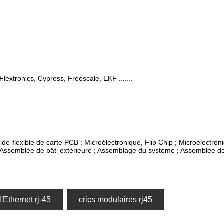
 Flextronics, Cypress, Freescale, EKF .......
de-flexible de carte PCB ; Microélectronique, Flip Chip ; Microélectro
; Assemblée de bâti extérieure ; Assemblage du système ; Assemblée de
l'Ethernet rj-45
crics modulaires rj45