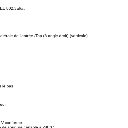
EE 802.3af/at
térale de l'entrée /Top (à angle droit) (verticale)
s le bas
ieur
LV conforme
 de soudure capable à 240°C,