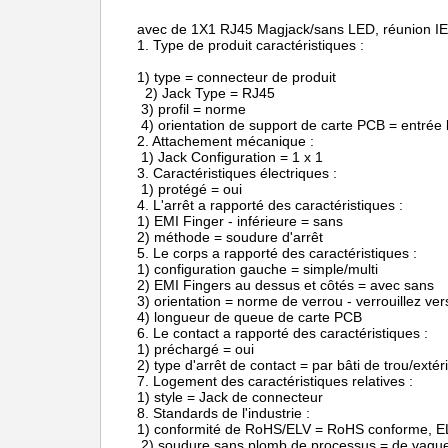
avec de 1X1 RJ45 Magjack/sans LED, réunion IE
1. Type de produit caractéristiques :
1) type = connecteur de produit
2) Jack Type = RJ45
3) profil = norme
4) orientation de support de carte PCB = entrée la
2. Attachement mécanique :
1) Jack Configuration = 1 x 1
3. Caractéristiques électriques :
1) protégé = oui
4. L'arrêt a rapporté des caractéristiques :
1) EMI Finger - inférieure = sans
2) méthode = soudure d'arrêt
5. Le corps a rapporté des caractéristiques :
1) configuration gauche = simple/multi
2) EMI Fingers au dessus et côtés = avec sans
3) orientation = norme de verrou - verrouillez ver
4) longueur de queue de carte PCB
6. Le contact a rapporté des caractéristiques :
1) préchargé = oui
2) type d'arrêt de contact = par bâti de trou/extér
7. Logement des caractéristiques relatives :
1) style = Jack de connecteur
8. Standards de l'industrie :
1) conformité de RoHS/ELV = RoHS conforme, E
2) soudure sans plomb de processus = de vague