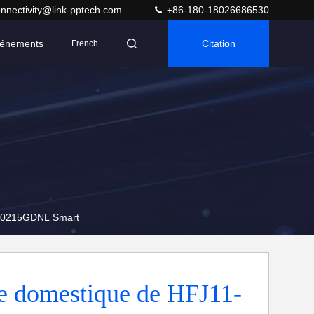
nnectivity@link-pptech.com
+86-180-18026686530
énements
Citation
French
PJ0215GDNL Smart
e domestique de HFJ11-