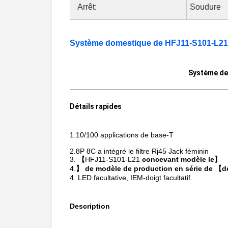
Arrêt:
Soudure
Système domestique de HFJ11-S101-L21
Système de
Détails rapides
1.10/100
applications de base-T
2.8P 8C
a intégré le filtre Rj45 Jack féminin
3.
【
HFJ11-S101-L21
concevant modèle le】
4.
】 de modèle de production en série de 【d
4. LED facultative, IEM-doigt facultatif.
Description