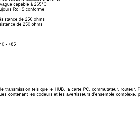
 vague capable à 265°C
toujours RoHS conforme
 résistance de 250 ohms
ésistance de 250 ohms
40 - +85
t de transmission tels que le HUB, la carte PC, commutateur, routeu
iques contenant les codeurs et les avertisseurs d'ensemble complexe, 