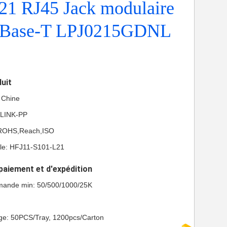
21 RJ45 Jack modulaire
0Base-T LPJ0215GDNL
duit
a Chine
 LINK-PP
L,ROHS,Reach,ISO
le: HFJ11-S101-L21
paiement et d'expédition
mande min: 50/500/1000/25K
age: 50PCS/Tray, 1200pcs/Carton