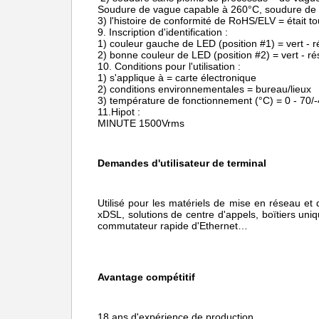
Soudure de vague capable à 260°C, soudure de
3) l'histoire de conformité de RoHS/ELV = était 
9. Inscription d'identification :
1) couleur gauche de LED (position #1) = vert -
2) bonne couleur de LED (position #2) = vert - r
10. Conditions pour l'utilisation :
1) s'applique à = carte électronique
2) conditions environnementales = bureau/lieux
3) température de fonctionnement (°C) = 0 - 70/-
11.Hipot :
MINUTE 1500Vrms
Demandes d'utilisateur de terminal
Utilisé pour les matériels de mise en réseau e
xDSL,
solutions de centre d'appels, boïtiers un
commutateur rapide d'Ethernet…
Avantage compétitif
18 ans d'expérience de production,