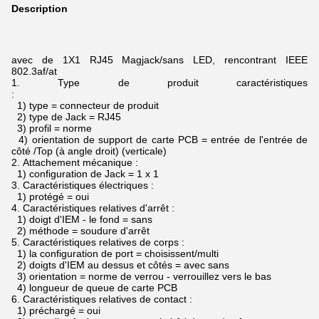
Description
avec de 1X1 RJ45 Magjack/sans LED, rencontrant IEEE
802.3af/at
1.
Type de produit caractéristiques
:
1) type = connecteur de produit
2) type de Jack = RJ45
3) profil = norme
4) orientation de support de carte PCB = entrée de l'entrée de
côté /Top (à angle droit) (verticale)
2.
Attachement mécanique :
1) configuration de Jack = 1 x 1
3.
Caractéristiques électriques :
1) protégé = oui
4.
Caractéristiques relatives d'arrêt :
1) doigt d'IEM - le fond = sans
2) méthode = soudure d'arrêt
5.
Caractéristiques relatives de corps :
1) la configuration de port = choisissent/multi
2) doigts d'IEM au dessus et côtés = avec sans
3) orientation = norme de verrou - verrouillez vers le bas
4) longueur de queue de carte PCB
6.
Caractéristiques relatives de contact :
1) préchargé = oui