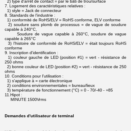
2) type d'arrêt de contact = par le bâti de trou/surface
7.
Logement des caractéristiques relatives :
1) style = Jack de connecteur
8.
Standards de l'industrie :
1) conformité de RoHS/ELV = RoHS conforme, ELV conforme
2) soudure sans plomb de processus = de vague de soudure
capable à 240°C,
Soudure de vague capable à 260°C, soudure de vague
capable à 265°C
3) l'histoire de conformité de RoHS/ELV = était toujours RoHS
conforme
9.
Inscription d'identification :
1) couleur gauche de LED (position #1) = vert - résistance de
250 ohms
2) bonne couleur de LED (position #2) = vert - résistance de 250
ohms
10.
Conditions pour l'utilisation :
1) s'applique à = carte électronique
2) conditions environnementales = bureau/lieux
3) température de fonctionnement (°C) = 0 - 70/-40 - +85
11.Hipot :
MINUTE 1500Vrms
Demandes d'utilisateur de terminal