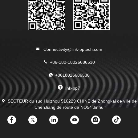
Connectivity@link-pptech.com
+86-180-18026686530
+8618026686530
link-pp7
SECTEUR du sud Huizhou 516229 CHINE de Zhongkai de ville de
ChenJiang de route de NO54 Jinhu