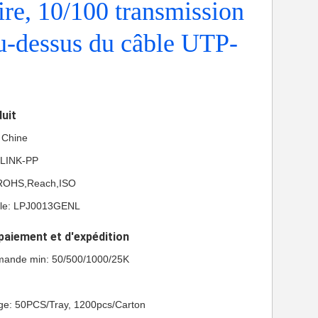
re, 10/100 transmission
u-dessus du câble UTP-
duit
a Chine
 LINK-PP
L,ROHS,Reach,ISO
le: LPJ0013GENL
paiement et d'expédition
mande min: 50/500/1000/25K
age: 50PCS/Tray, 1200pcs/Carton