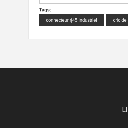
Tags:
connecteur rj45 industriel
cric de 
L