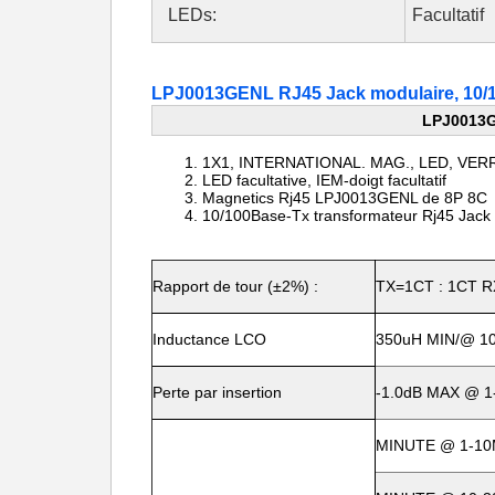
LEDs:
Facultatif
LPJ0013GENL RJ45 Jack modulaire, 10/1
LPJ0013G
1X1, INTERNATIONAL. MAG., LED, VE
LED facultative, IEM-doigt facultatif
Magnetics Rj45 LPJ0013GENL de 8P 8C
10/100Base-Tx transformateur Rj45 Jack
Rapport de tour (±2%) :
TX=1CT : 1CT R
Inductance LCO
350uH MIN/@ 100
Perte par insertion
-1.0dB MAX @ 
MINUTE @ 1-10