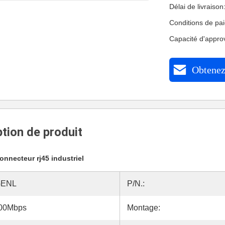
Délai de livraison
Conditions de pa
Capacité d'appr
Obtenez 
tion de produit
onnecteur rj45 industriel
GENL
P/N.:
000Mbps
Montage: