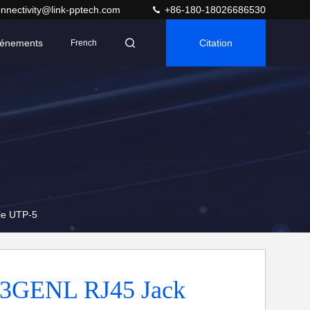
nnectivity@link-pptech.com
+86-180-18026686530
énements
Citation
French
le UTP-5
3GENL RJ45 Jack