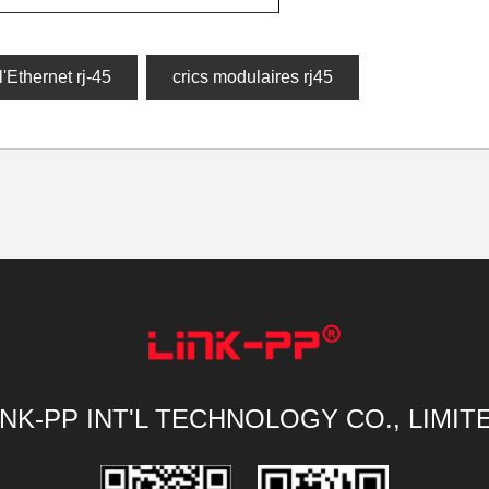
l'Ethernet rj-45
crics modulaires rj45
INK-PP INT'L TECHNOLOGY CO., LIMIT