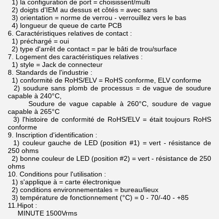
1) la configuration de port = choisissent/multi
2) doigts d'IEM au dessus et côtés = avec sans
3) orientation = norme de verrou - verrouillez vers le bas
4) longueur de queue de carte PCB
6.
Caractéristiques relatives de contact :
1) préchargé = oui
2) type d'arrêt de contact = par le bâti de trou/surface
7.
Logement des caractéristiques relatives :
1) style = Jack de connecteur
8.
Standards de l'industrie :
1) conformité de RoHS/ELV = RoHS conforme, ELV conforme
2) soudure sans plomb de processus = de vague de soudure
capable à 240°C,
Soudure de vague capable à 260°C, soudure de vague
capable à 265°C
3) l'histoire de conformité de RoHS/ELV = était toujours RoHS
conforme
9.
Inscription d'identification :
1) couleur gauche de LED (position #1) = vert - résistance de
250 ohms
2) bonne couleur de LED (position #2) = vert - résistance de 250
ohms
10.
Conditions pour l'utilisation :
1) s'applique à = carte électronique
2) conditions environnementales = bureau/lieux
3) température de fonctionnement (°C) = 0 - 70/-40 - +85
11.Hipot :
MINUTE 1500Vrms