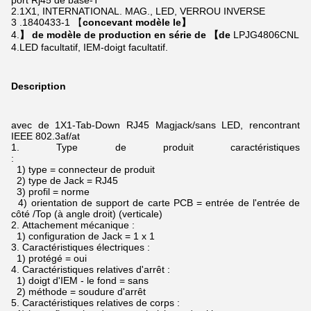
port Rj45 de base-T
2.1X1, INTERNATIONAL. MAG., LED, VERROU INVERSE
3 .1840433-1 【
concevant modèle le】
4.
】 de modèle de production en série de 【de
LPJG4806CNL
4.LED facultatif, IEM-doigt facultatif.
Description
avec de 1X1-Tab-Down RJ45 Magjack/sans LED, rencontrant
IEEE 802.3af/at
1.
Type de produit caractéristiques
:
1) type = connecteur de produit
2) type de Jack = RJ45
3) profil = norme
4) orientation de support de carte PCB = entrée de l'entrée de
côté /Top (à angle droit) (verticale)
2.
Attachement mécanique :
1) configuration de Jack = 1 x 1
3.
Caractéristiques électriques :
1) protégé = oui
4.
Caractéristiques relatives d'arrêt :
1) doigt d'IEM - le fond = sans
2) méthode = soudure d'arrêt
5.
Caractéristiques relatives de corps :