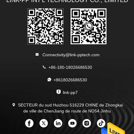
LINK-PP INT'L TECHNOLOGY CO., LIMITED
Connectivity@link-pptech.com
+86-180-18026686530
+8618026686530
link-pp7
SECTEUR du sud Huizhou 516229 CHINE de Zhongkai
de ville de ChenJiang de route de NO54 Jinhu