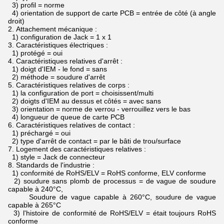
3) profil = norme
4) orientation de support de carte PCB = entrée de côté (à angle
droit)
2.
Attachement mécanique :
1) configuration de Jack = 1 x 1
3.
Caractéristiques électriques :
1) protégé = oui
4.
Caractéristiques relatives d'arrêt :
1) doigt d'IEM - le fond = sans
2) méthode = soudure d'arrêt
5.
Caractéristiques relatives de corps :
1) la configuration de port = choisissent/multi
2) doigts d'IEM au dessus et côtés = avec sans
3) orientation = norme de verrou - verrouillez vers le bas
4) longueur de queue de carte PCB
6.
Caractéristiques relatives de contact :
1) préchargé = oui
2) type d'arrêt de contact = par le bâti de trou/surface
7.
Logement des caractéristiques relatives :
1) style = Jack de connecteur
8.
Standards de l'industrie :
1) conformité de RoHS/ELV = RoHS conforme, ELV conforme
2) soudure sans plomb de processus = de vague de soudure
capable à 240°C,
Soudure de vague capable à 260°C, soudure de vague
capable à 265°C
3) l'histoire de conformité de RoHS/ELV = était toujours RoHS
conforme