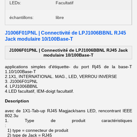
LEDs:
Facultatif
échantillons:
libre
J1006F01PNL | Connectivité de LPJ1006BBNL RJ45
Jack modulaire 10/100Base-T
J1006F01PNL | Connectivité de LPJ1006BBNL RJ45 Jack
modulaire 10/100Base-T
applications simples d'étiquette- du port Rj45 de
la
base-T
1.10/100Base-T
2.1X1, INTERNATIONAL. MAG., LED, VERROU INVERSE
3. J1006F01PNL
4. LPJ1006BBNL
4.LED facultatif, IEM-doigt facultatif.
Description
avec de 1X1-Tab-up RJ45 Magjack/sans LED, rencontrant IEEE
802.3u
1.
Type de produit caractéristiques
:
1) type = connecteur de produit
2) type de Jack = RJ45