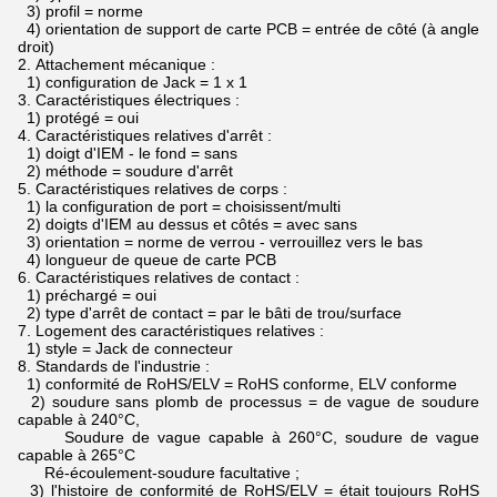
3) profil = norme
4) orientation de support de carte PCB = entrée de côté (à angle
droit)
2.
Attachement mécanique :
1) configuration de Jack = 1 x 1
3.
Caractéristiques électriques :
1) protégé = oui
4.
Caractéristiques relatives d'arrêt :
1) doigt d'IEM - le fond = sans
2) méthode = soudure d'arrêt
5.
Caractéristiques relatives de corps :
1) la configuration de port = choisissent/multi
2) doigts d'IEM au dessus et côtés = avec sans
3) orientation = norme de verrou - verrouillez vers le bas
4) longueur de queue de carte PCB
6.
Caractéristiques relatives de contact :
1) préchargé = oui
2) type d'arrêt de contact = par le bâti de trou/surface
7.
Logement des caractéristiques relatives :
1) style = Jack de connecteur
8.
Standards de l'industrie :
1) conformité de RoHS/ELV = RoHS conforme, ELV conforme
2) soudure sans plomb de processus = de vague de soudure
capable à 240°C,
Soudure de vague capable à 260°C, soudure de vague
capable à 265°C
Ré-écoulement-soudure facultative ;
3) l'histoire de conformité de RoHS/ELV = était toujours RoHS