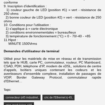
conforme
9.
Inscription d'identification :
1) couleur gauche de LED (position #1) = vert - résistance de
250 ohms
2) bonne couleur de LED (position #2) = vert - résistance de 250
ohms
10.
Conditions pour l'utilisation :
1) s'applique à = carte électronique
2) conditions environnementales = bureau/lieux
3) température de fonctionnement (°C) = 0 - 70/-40 - +85
11.Hipot :
MINUTE 1500Vrms
Demandes d'utilisateur de terminal
Utilisé pour les matériels de mise en réseau et de transmission
tels que le HUB, carte PC, commutateur, routeur, PC Mainboard,
CSAD, PDH, téléphone d'IP, modem de xDSL,
solutions de centre
d'appels, boïtiers uniques contenant les codeurs et les
avertisseurs d'ensemble complexe, installation de passages de
VOIP, Border Gateway Protocol, commutateur rapide
d'Ethernet…
Tags:
connecteur rj45 industriel
,
cric de l'Ethernet rj-45
,