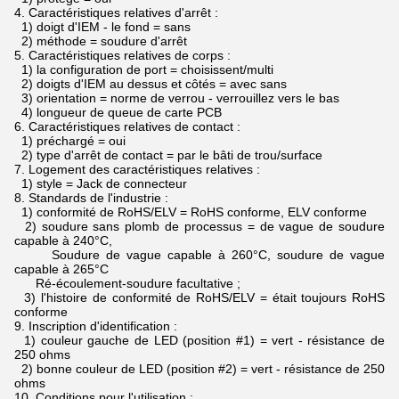
4.
Caractéristiques relatives d'arrêt :
1) doigt d'IEM - le fond = sans
2) méthode = soudure d'arrêt
5.
Caractéristiques relatives de corps :
1) la configuration de port = choisissent/multi
2) doigts d'IEM au dessus et côtés = avec sans
3) orientation = norme de verrou - verrouillez vers le bas
4) longueur de queue de carte PCB
6.
Caractéristiques relatives de contact :
1) préchargé = oui
2) type d'arrêt de contact = par le bâti de trou/surface
7.
Logement des caractéristiques relatives :
1) style = Jack de connecteur
8.
Standards de l'industrie :
1) conformité de RoHS/ELV = RoHS conforme, ELV conforme
2) soudure sans plomb de processus = de vague de soudure
capable à 240°C,
Soudure de vague capable à 260°C, soudure de vague
capable à 265°C
Ré-écoulement-soudure facultative ;
3) l'histoire de conformité de RoHS/ELV = était toujours RoHS
conforme
9.
Inscription d'identification :
1) couleur gauche de LED (position #1) = vert - résistance de
250 ohms
2) bonne couleur de LED (position #2) = vert - résistance de 250
ohms
10.
Conditions pour l'utilisation :