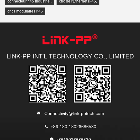
connecteur rj45 industriel
,
cric de l'Ethernet rj-45
,
crics modulaires rj45
LINK-PP INT'L TECHNOLOGY CO., LIMITED
Connectivity@link-pptech.com
+86-180-18026686530
+8618026686530