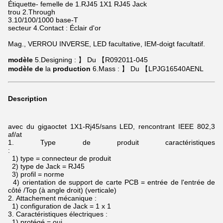
Étiquette- femelle de 1.RJ45 1X1 RJ45 Jack
trou 2.Through
3.10/100/1000 base-T
secteur 4.Contact : Éclair d'or
Mag., VERROU INVERSE, LED facultative, IEM-doigt facultatif.
modèle
5.Designing : 】 Du 【R092011-045
modèle de
la
production
6.Mass : 】 Du 【LPJG16540AENL
Description
avec
du gigaoctet
1X1-Rj45/sans LED, rencontrant IEEE 802,3
af/at
1.
Type de produit caractéristiques
:
1) type = connecteur de produit
2) type de Jack = RJ45
3) profil = norme
4) orientation de support de carte PCB = entrée de l'entrée de
côté /Top (à angle droit) (verticale)
2.
Attachement mécanique :
1) configuration de Jack = 1 x 1
3.
Caractéristiques électriques :
1) protégé = oui