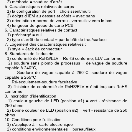
2) méthode = soudure d'arrêt
5.
Caractéristiques relatives de corps :
1) la configuration de port = choisissent/multi
2) doigts d'IEM au dessus et côtés = avec sans
3) orientation = norme de verrou - verrouillez vers le bas
4) longueur de queue de carte PCB
6.
Caractéristiques relatives de contact :
1) préchargé = oui
2) type d'arrêt de contact = par le bâti de trou/surface
7.
Logement des caractéristiques relatives :
1) style = Jack de connecteur
8.
Standards de l'industrie :
1) conformité de RoHS/ELV = RoHS conforme, ELV conforme
2) soudure sans plomb de processus = de vague de soudure
capable à 240°C,
Soudure de vague capable à 260°C, soudure de vague
capable à 265°C
Ré-écoulement-soudure facultative ;
3) l'histoire de conformité de RoHS/ELV = était toujours RoHS
conforme
9.
Inscription d'identification :
1) couleur gauche de LED (position #1) = vert - résistance de
250 ohms
2) bonne couleur de LED (position #2) = vert - résistance de 250
ohms
10.
Conditions pour l'utilisation :
1) s'applique à = carte électronique
2) conditions environnementales = bureau/lieux