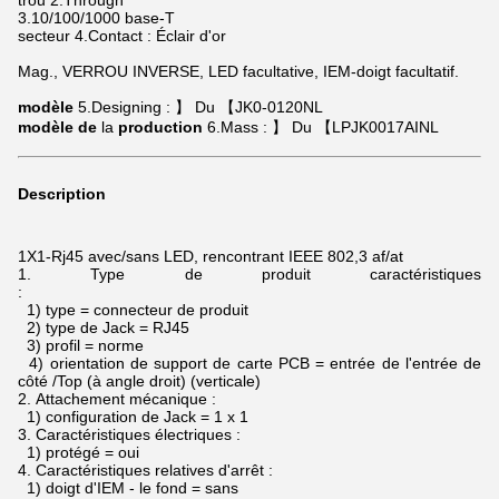
trou 2.Through
3.10/100/1000 base-T
secteur 4.Contact : Éclair d'or
Mag., VERROU INVERSE, LED facultative, IEM-doigt facultatif.
modèle
5.Designing : 】 Du 【JK0-0120NL
modèle de
la
production
6.Mass : 】 Du 【LPJK0017AINL
Description
1X1-Rj45 avec/sans LED, rencontrant IEEE 802,3 af/at
1.
Type de produit caractéristiques
:
1) type = connecteur de produit
2) type de Jack = RJ45
3) profil = norme
4) orientation de support de carte PCB = entrée de l'entrée de
côté /Top (à angle droit) (verticale)
2.
Attachement mécanique :
1) configuration de Jack = 1 x 1
3.
Caractéristiques électriques :
1) protégé = oui
4.
Caractéristiques relatives d'arrêt :
1) doigt d'IEM - le fond = sans