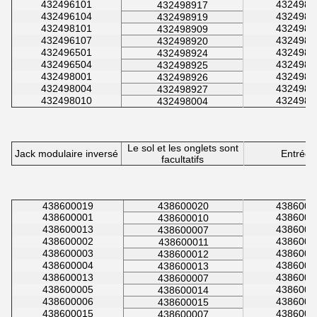
432496101
4324989
432498917
432496104
4324989
432498919
432498101
4324980
432498909
432496107
4324989
432498920
432496501
4324989
432498924
432496504
4324980
432498925
432498001
4324989
432498926
432498004
4324981
432498927
432498010
4324989
432498004
Le sol et les onglets sont
Jack modulaire inversé
Entrée l
facultatifs
438600019
438600020
4386000
438600001
4386000
438600010
438600013
4386000
438600007
438600002
4386000
438600011
438600003
4386000
438600012
438600004
4386000
438600013
438600013
4386000
438600007
438600005
4386000
438600014
438600006
4386000
438600015
438600015
4386000
438600007