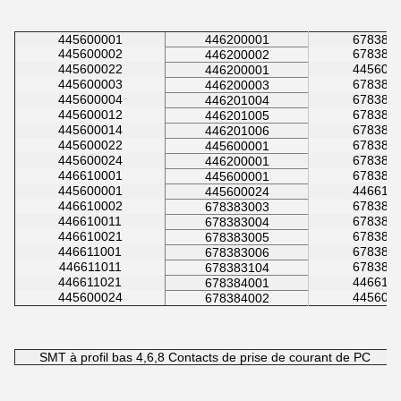
445600001
446200001
678380
445600002
678380
446200002
445600022
445600
446200001
445600003
678380
446200003
445600004
678380
446201004
445600012
678380
446201005
445600014
678380
446201006
445600022
678380
445600001
445600024
678380
446200001
446610001
678382
445600001
445600001
446610
445600024
446610002
678382
678383003
446610011
678382
678383004
446610021
678382
678383005
446611001
678382
678383006
446611011
678382
678383104
446611021
446610
678384001
445600024
445600
678384002
SMT à profil bas 4,6,8 Contacts de prise de courant de PC