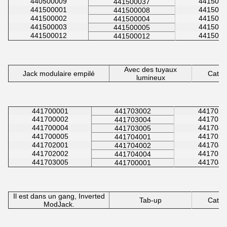
440500009
4415000
441500037
441500001
4415000
441500008
441500002
4415000
441500004
441500003
4415000
441500005
441500012
4415000
441500012
Avec des tuyaux
Jack modulaire empilé
Catég
lumineux
441700001
441703002
4417020
441700002
4417030
441703004
441700004
4417040
441703005
441700005
4417020
441704001
441702001
4417040
441704002
441702002
4417030
441704004
441703005
4417040
441700001
Il est dans un gang, Inverted
Tab-up
Catég
ModJack.