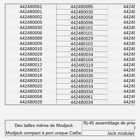
442480061
442480085
442480
442480001
442480
442480030
442480002
442480
442480058
442480005
442480
442480096
442480030
442480
442480101
442480006
442480
442480101
442480089
442480
442480029
442480009
442480
442480102
442480010
442480
442480103
442480029
442480
442480034
442480011
442480
442480104
442480012
442480
442480119
442480017
442480
442480034
442480018
442480
442480030
442480019
442480
442480033
442480020
442480
442480034
442480029
442480
442480034
442480058
442480
442480061
442480029
442480
442480034
Rj-45 assemblage de prise m
Des tailles même de Modjack
Rj
Modjack compact à port unique Cat5e
Jack modulaire 