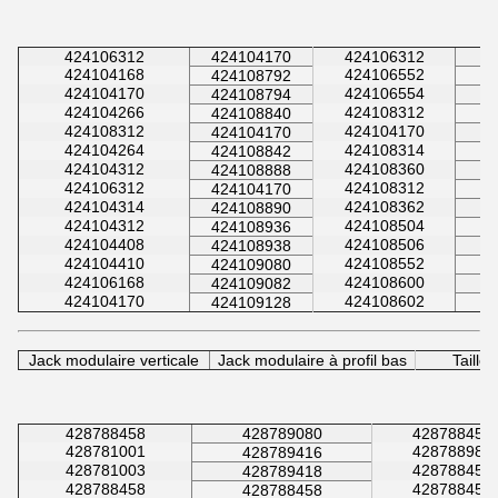
424106312
424104170
424106312
424104168
424106552
424108792
424104170
424106554
424108794
424104266
424108312
424108840
424108312
424104170
424104170
424104264
424108314
424108842
424104312
424108360
424108888
424106312
424108312
424104170
424104314
424108362
424108890
424104312
424108504
424108936
424104408
424108506
424108938
424104410
424108552
424109080
424106168
424108600
424109082
424104170
424108602
424109128
Jack modulaire verticale
Jack modulaire à profil bas
Taille
428788458
428789080
428788458
428781001
428788986
428789416
428781003
428788458
428789418
428788458
428788458
428788458