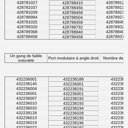
428781027
428789128
428788410
428781037
428789130
428788456
428781039
428789272
428788458
428788984
428789274
428788504
428781025
428788458
428788458
428789320
428789322
428788792
428789368
428788408
428788840
428788458
428789370
428788458
Un gang de faible
Port modulaire à angle droit
Nombre de por
notoriété
432236001
432238188
4322380
432238140
4322381
432236001
432236004
4322380
432238191
432236001
4322360
432236001
432236007
4322380
432238192
432236010
4322380
432238193
432236010
4322380
432238194
432238128
4322360
432236028
432236013
4322381
432238195
432236019
4322381
432238196
432236022
4322381
432238197