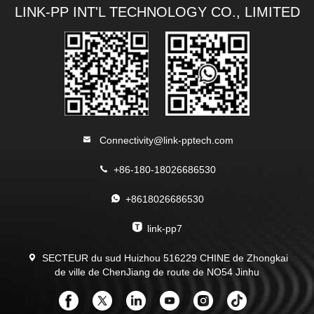
LINK-PP INT'L TECHNOLOGY CO., LIMITED
Connectivity@link-pptech.com
+86-180-18026686530
+8618026686530
link-pp7
SECTEUR du sud Huizhou 516229 CHINE de Zhongkai
de ville de ChenJiang de route de NO54 Jinhu