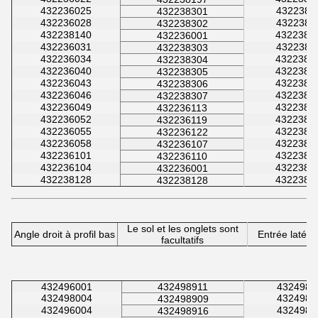
432236025
4322381
432238301
432236028
4322381
432238302
432238140
4322381
432236001
432236031
4322381
432238303
432236034
4322381
432238304
432236040
4322381
432238305
432236043
4322381
432238306
432236046
4322381
432238307
432236049
4322381
432236113
432236052
4322381
432236119
432236055
4322381
432236122
432236058
4322381
432236107
432236101
4322381
432236110
432236104
4322381
432236001
432238128
4322381
432238128
Le sol et les onglets sont
Angle droit à profil bas
Entrée latéra
facultatifs
432496001
432498911
4324989
432498004
4324981
432498909
432496004
4324989
432498916