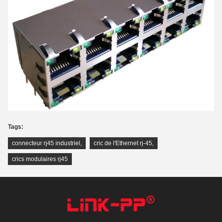
Tags:
connecteur rj45 industriel
,
cric de l'Ethernet rj-45
,
crics modulaires rj45