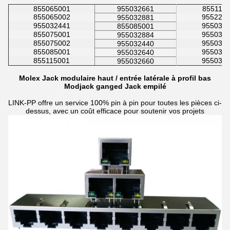
855065001
955032661
855115
855065002
955222
955032881
955032441
955032
855085001
855075001
955032
955032884
855075002
955032
955032440
855085001
955032
955032640
855115001
955032
955032660
Molex Jack modulaire haut / entrée latérale à profil bas
Modjack ganged Jack empilé
LINK-PP offre un service 100% pin à pin pour toutes les pièces ci-
dessus, avec un coût efficace pour soutenir vos projets