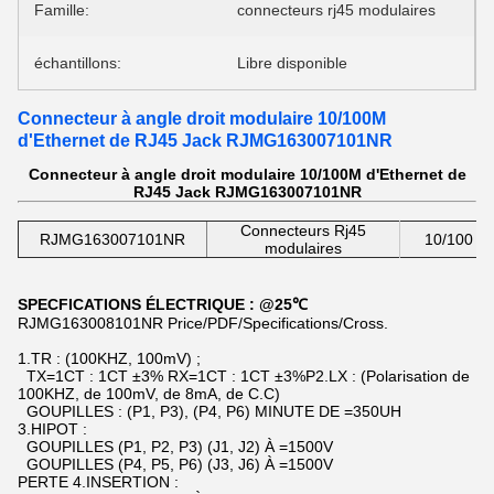
Famille:
connecteurs rj45 modulaires
échantillons:
Libre disponible
Connecteur à angle droit modulaire 10/100M
d'Ethernet de RJ45 Jack RJMG163007101NR
Connecteur à angle droit modulaire 10/100M d'Ethernet de
RJ45 Jack RJMG163007101NR
Connecteurs Rj45
RJMG163007101NR
10/100 b
modulaires
SPECFICATIONS ÉLECTRIQUE : @25℃
RJMG163008101NR Price/PDF/Specifications/Cross.
1.TR : (100KHZ, 100mV) ;
TX=1CT : 1CT ±3% RX=1CT : 1CT ±3%P2.LX : (Polarisation de
100KHZ, de 100mV, de 8mA, de C.C)
GOUPILLES : (P1, P3), (P4, P6) MINUTE DE =350UH
3.HIPOT :
GOUPILLES (P1, P2, P3) (J1, J2) À =1500V
GOUPILLES (P4, P5, P6) (J3, J6) À =1500V
PERTE 4.INSERTION :