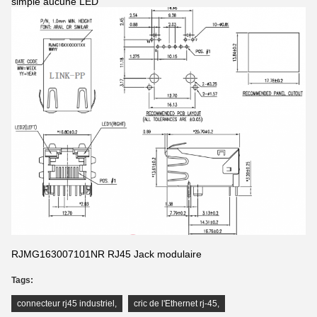
simple aucune LED
RJMG163007101NR RJ45 Jack modulaire
Tags:
connecteur rj45 industriel
,
cric de l'Ethernet rj-45
,