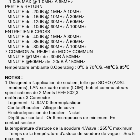
-1.0dB MAX @ 1.0MHz À 65MHz
PERTE 5.RETURN :
MINUTE de -20dB @ 1MHz À 10MHz
MINUTE de -16dB @ 10MHz À 30MHz
MINUTE de -12dB @ 30MHz À 60MHz
MINUTE de -10dB @ 60MHz À 100MHz
ENTRETIEN 6.CROSS :
MINUTE de -40dB @ 1MHz À 30MHz
MINUTE de -35dB @ 30MHz À 60MHz
MINUTE de -30dB @ 60MHz À 100MHz
7.COMMON Au REJET de MODE COMMUN :
MINUTE @1MHz de -30dB À 50MHz
MINUTE @50MHz de -20dB À 150MHz
température ambiante 8.Operating : 0℃ à 70℃/
à -40℃ à 85℃
NOTES :
1.Designed à l'application de soutien, telle que SOHO (ADSL
modems), LAN-sur-carte mère (LOM), hub et commutateurs.
spécifications de 2.Meets IEEE 802,3
matériaux 3.Connector :
Logement : UL94V-0 thermoplastique
Contact/bouclier : Alliage de cuivre
Électrodéposition de bouclier : Nickel
Dépôt par contact : Or 6 micropouces de minimum. En
contact secteur.
la température d'astuce de la soudure 4.Wave : 265℃ maximum
Temps de la température d'astuce de soudure de vague : Sec 5
maximum