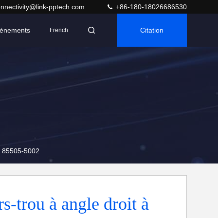
nnectivity@link-pptech.com
+86-180-18026686530
énements
Citation
French
ex 85505-5002
rs-trou à angle droit à