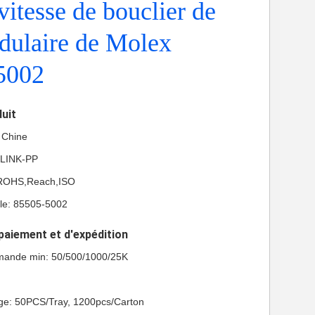
vitesse de bouclier de
dulaire de Molex
5002
duit
a Chine
 LINK-PP
L,ROHS,Reach,ISO
e: 85505-5002
paiement et d'expédition
mande min: 50/500/1000/25K
age: 50PCS/Tray, 1200pcs/Carton