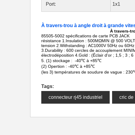
Port:
1x1
À travers-trou à angle droit à grande vit
À travers-tr
85505-5002 spécifications de carte PCB JACK
résistance 1.Insulation : 500MΩMIN @ 500 VO
tension 2.Withstanding : AC1000V 50Hz ou 60Hz
3.Durability : 600 cercles de accouplement MIN
électrodéposition 4.Gold : (Éclair d'or ; 1,5 ; 3 ; 
5. (1) stockage : -40℃ à +85℃
(2) Opertion : -40℃ à +85℃
(les 3) températures de soudure de vague : 23
Tags:
connecteur rj45 industriel
cric de 