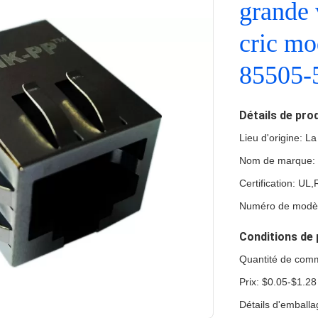
grande 
cric mo
85505-
Détails de pro
Lieu d'origine: L
Nom de marque:
Certification: U
Numéro de modèl
Conditions de 
Quantité de com
Prix: $0.05-$1.28
Détails d'emball