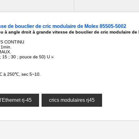
esse de bouclier de cric modulaire de Molex 85505-5002
ou à angle droit à grande vitesse de bouclier de cric modulaire d
LTS CONTINU
 1min.
IMAUX.
6 ; 15 ; 30 ; pouce de 50) U »
0℃ à 250℃, sec 5~10.
l'Ethernet rj-45
crics modulaires rj45