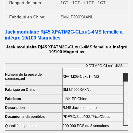
Rapport de tours:
1CT : 1CT et 1CT : 1CT
Fabriqué en Chine:
SM-LPJ00XAXNL
Jack modulaire Rj45 XFATM2G-CLxu1-4MS femelle a
intégré 10/100 Magnetics
Jack modulaire Rj45 XFATM2G-CLxu1-4MS femelle a intégré
10/100 Magnetics
XFATM2G-CLxu1-4MS
Numéro de la pièce de
Co
XFATM2G-CLxu1-4MS
commerçant
des
1-5
10
Fabriqué en Chine
SM-LPJ00XAXNL
10
1,0
Fabricant
LINK-PP Chine
2,
5 
Description
RJ45 Jack modulaire
10
50
Documents disponibles
PDF/3D/Step/IGS/Price/Cross
10
50
Quantité disponible
200 000 PCS ou 3 semaines