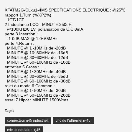
XFATM2G-CLxu1-4MS SPECFICATIONS ÉLECTRIQUE : @25℃
rapport 1.Turn (%%P2%) :
1CT∶1CT
2.Inductance LCO : MINUTE 350uH
@100KHz/0.1V, polarisation de C.C 8mA
perte 3.Insertion :
-1.0dB MAX @ 1.0~65MHz
perte 4.Return :
MINUTE @ 1~10MHz de -20dB
MINUTE @ 10~30MHz de -16dB
MINUTE @ 30~60MHz de -12dB
MINUTE @ 60~100MHz de -10dB
entretien 5.Cross :
MINUTE @ 1~30MHz de -40dB
MINUTE @ 30~60MHz de -35dB
MINUTE @ 60~100MHz de -30dB
rejet du mode 6.Common :
MINUTE @ 1~50MHz de -30dB
MINUTE @ 50~150MHz de -20dB
essai 7.Hipot : MINUTE 1500Vrms
Tags:
connecteur rj45 industriel
,
cric de l'Ethernet rj-45
,
crics modulaires rj45