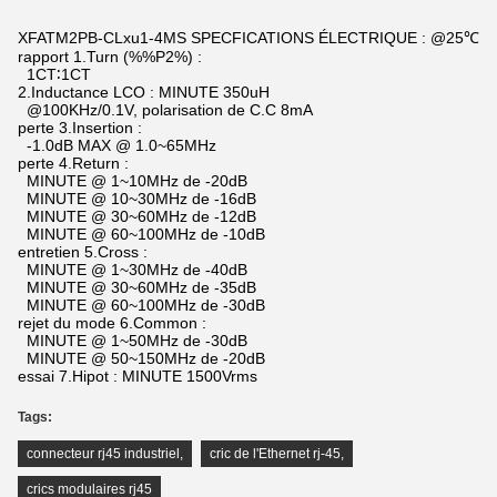
XFATM2PB-CLxu1-4MS SPECFICATIONS ÉLECTRIQUE : @25℃
rapport 1.Turn (%%P2%) :
1CT∶1CT
2.Inductance LCO : MINUTE 350uH
@100KHz/0.1V, polarisation de C.C 8mA
perte 3.Insertion :
-1.0dB MAX @ 1.0~65MHz
perte 4.Return :
MINUTE @ 1~10MHz de -20dB
MINUTE @ 10~30MHz de -16dB
MINUTE @ 30~60MHz de -12dB
MINUTE @ 60~100MHz de -10dB
entretien 5.Cross :
MINUTE @ 1~30MHz de -40dB
MINUTE @ 30~60MHz de -35dB
MINUTE @ 60~100MHz de -30dB
rejet du mode 6.Common :
MINUTE @ 1~50MHz de -30dB
MINUTE @ 50~150MHz de -20dB
essai 7.Hipot : MINUTE 1500Vrms
Tags:
connecteur rj45 industriel
,
cric de l'Ethernet rj-45
,
crics modulaires rj45