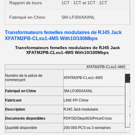
Rapport de tours:
1CT : 1CT et 1CT : 1CT
Fabriqué en Chine:
SM-LPJ00XAXNL
Transformateurs femelles modulaires de RJ45 Jack
XFATM2PB-CLxu1-4MS With10/100Mbps
Transformateurs femelles modulaires de RJ45 Jack
XFATM2PB-CLxu1-4MS With10/100Mbps
XFATM2PB-CLxu1-4MS
Numéro de la pièce de
Co
XFATM2PB-CLxu1-4MS
commerçant
des
1-5
10
Fabriqué en Chine
SM-LPJ00XAXNL
10
1,0
Fabricant
LINK-PP Chine
2,
5 
Description
RJ45 Jack modulaire
10
50
Documents disponibles
PDF/3D/Step/IGS/Price/Cross
10
50
Quantité disponible
200 000 PCS ou 3 semaines