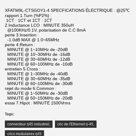
XFATM9L-CTSGOY1-4 SPECFICATIONS ÉLECTRIQUE : @25℃
rapport 1.Turn (%P2%) :
1CT : 1CT et 1CT : 1CT
2.Inductance LCO : MINUTE 350uH
@100KHz/0.1V, polarisation de C.C 8mA
perte 3.Insertion :
-1.0dB MAX @ 1.0~65MHz
perte 4.Return :
MINUTE @ 1~10MHz de -20dB
MINUTE @ 10~30MHz de -16dB
MINUTE @ 30~60MHz de -12dB
MINUTE @ 60~100MHz de -10dB
entretien 5.Cross :
MINUTE @ 1~30MHz de -40dB
MINUTE @ 30~60MHz de -35dB
MINUTE @ 60~100MHz de -30dB
rejet du mode 6.Common :
MINUTE @ 1~50MHz de -30dB
MINUTE @ 50~150MHz de -20dB
essai 7.Hipot : MINUTE 1500Vrms
Tags:
connecteur rj45 industriel
,
cric de l'Ethernet rj-45
,
crics modulaires rj45