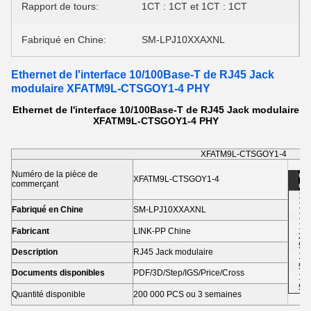
Rapport de tours:
1CT : 1CT et 1CT : 1CT
Fabriqué en Chine:
SM-LPJ10XXAXNL
Ethernet de l'interface 10/100Base-T de RJ45 Jack
modulaire XFATM9L-CTSGOY1-4 PHY
Ethernet de l'interface 10/100Base-T de RJ45 Jack modulaire
XFATM9L-CTSGOY1-4 PHY
XFATM9L-CTSGOY1-4
Numéro de la pièce de
Co
XFATM9L-CTSGOY1-4
commerçant
des
1-5
10
Fabriqué en Chine
SM-LPJ10XXAXNL
10
1,0
Fabricant
LINK-PP Chine
2,
5 
Description
RJ45 Jack modulaire
10
50
Documents disponibles
PDF/3D/Step/IGS/Price/Cross
10
50
Quantité disponible
200 000 PCS ou 3 semaines