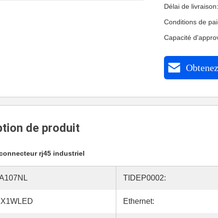
Délai de livraiso
Conditions de pa
Capacité d'appr
Obtenez 
tion de produit
connecteur rj45 industriel
3A107NL
TIDEP0002:
1X1WLED
Ethernet: