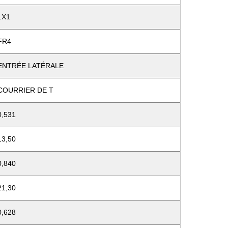
1X1
FR4
ENTRÉE LATÉRALE
COURRIER DE T
0,531
13,50
0,840
21,30
0,628