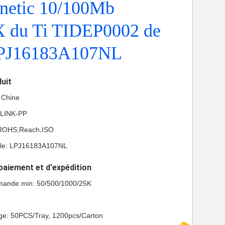
etic 10/100Mb
du Ti TIDEP0002 de
LPJ16183A107NL
duit
a Chine
 LINK-PP
L,ROHS,Reach,ISO
le: LPJ16183A107NL
paiement et d'expédition
mande min: 50/500/1000/25K
age: 50PCS/Tray, 1200pcs/Carton