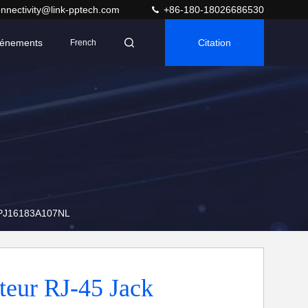
nnectivity@link-pptech.com
+86-180-18026686530
énements
Citation
French
LPJ16183A107NL
teur RJ-45 Jack