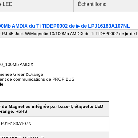
e LED
Échantillons:
100Mb AMDIX du Ti TIDEP0002 de ▶ de LPJ16183A107NL
r RJ-45 Jack W/Magnetic 10/100Mb AMDIX du Ti TIDEP0002 de ▶ de
 10_100Mb AMDIX
té menée Green&Orange
ment de communications de PROFIBUS
le
 du Magnetics intégrée par base-T, étiquette LED
orange, RoHS
LPJ16183A107NL