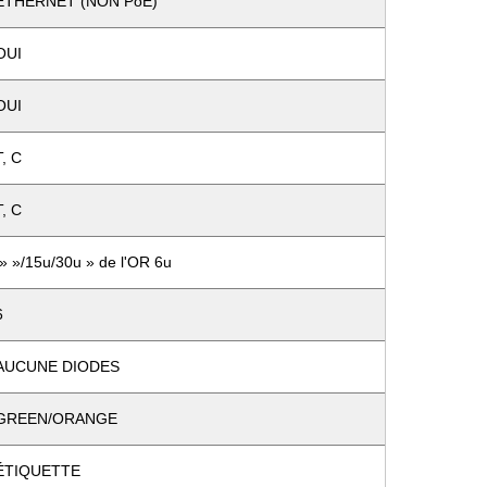
ETHERNET (NON PoE)
OUI
OUI
T, C
T, C
» »/15u/30u » de l'OR 6u
6
AUCUNE DIODES
GREEN/ORANGE
ÉTIQUETTE