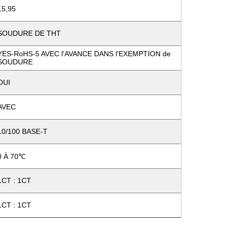
15,95
SOUDURE DE THT
YES-RoHS-5 AVEC l'AVANCE DANS l'EXEMPTION de
SOUDURE
OUI
AVEC
10/100 BASE-T
0 À 70℃
1CT : 1CT
1CT : 1CT