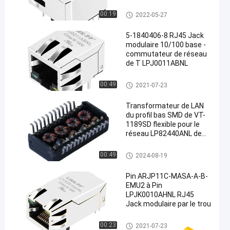
Gy/G a mené
RJ45 magnétique Jack
00:19
2022-05-27
5-1840406-8 RJ45 Jack
modulaire 10/100 base -
commutateur de réseau
de T LPJ0011ABNL
rj45 Jack modulaire
00:49
2021-07-23
Transformateur de LAN
du profil bas SMD de VT-
1189SD flexible pour le
réseau LP82440ANL de
PDH
Transformateurs magnétique
00:49
2024-08-19
s discrets
Pin ARJP11C-MASA-A-B-
EMU2 à Pin
LPJK0010AHNL RJ45
Jack modulaire par le trou
rj45 Jack modulaire
00:23
2021-07-23