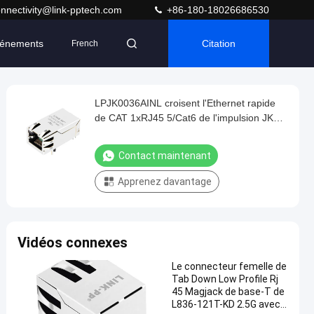
nnectivity@link-pptech.com
+86-180-18026686530
énements
Citation
French
LPJK0036AINL croisent l'Ethernet rapide
de CAT 1xRJ45 5/Cat6 de l'impulsion JK0-
0136NL 100/1000M
Contact maintenant
Apprenez davantage
Vidéos connexes
Le connecteur femelle de
Tab Down Low Profile Rj
45 Magjack de base-T de
L836-121T-KD 2.5G avec