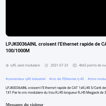
LPJK0036AINL croisent l'Ethernet rapide de C
100/1000M
rj45 Jack modulaire
2021-07-23
4665 points de vu
#
connecteur rj45 industriel
#
cric de l'Ethernet rj-45
#
crics modul
LPJK0036AINL croisent l'Ethernet rapide de CAT 1xRJ45 5/Cat6 d
1X1 Par le cric modulaire du trou RJ45 longueur RJ45 Magjack de 33
Messages du visiteur