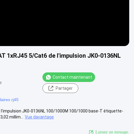
AT 1xRJ45 5/Cat6 de l'impulsion JK0-0136NL
Contact maintenant
e
Partager
aires rj45
e l'impulsion JK0-0136NL 100/1000M 100/1000 base-T étiquette-
,02 millim...
Vue davantage
Laissez un message.