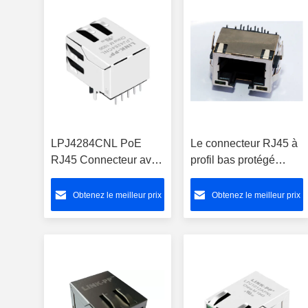
LPJ4284CNL PoE
Le connecteur RJ45 à
RJ45 Connecteur avec
profil bas protégé
magnétique
LPJE169AENL avec
10/100Base-T
LED
Obtenez le meilleur prix
Obtenez le meilleur prix