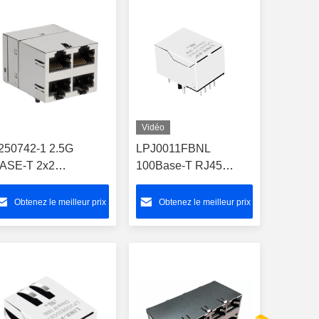
Vidéo
250742-1 2.5G
LPJ0011FBNL
ASE-T 2x2
100Base-T RJ45
onnecteur RJ45
Connecteur avec
mpilé avec LED
magnétique pour la
Obtenez le meilleur prix
Obtenez le meilleur prix
date d'entrée/sortie