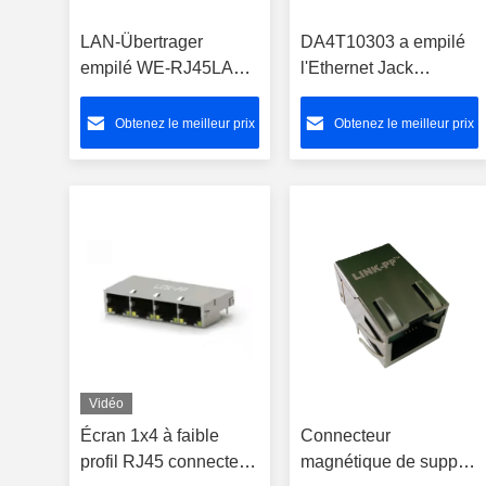
LAN-Übertrager
DA4T10303 a empilé
empilé WE-RJ45LAN
l'Ethernet Jack
10/100BaseT de
modulaire de gigabit
7499051002
intégré par 2x6 des
Obtenez le meilleur prix
Obtenez le meilleur prix
connecteurs Rj45
connecteurs Rj45
Vidéo
Écran 1x4 à faible
Connecteur
profil RJ45 connecteur
magnétique de support