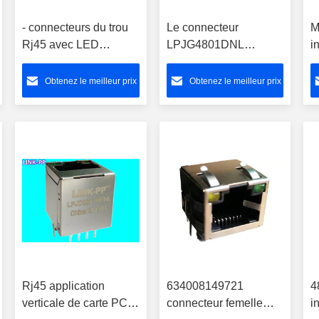
- connecteurs du trou
Le connecteur
M
Rj45 avec LED
LPJG4801DNL
i
LPJE101AWNL
1000Base-T
P
protégé par 8P8C
magnétique RJ45 sans
1
Obtenez le meilleur prix
Obtenez le meilleur prix
LED
7
Rj45 application
634008149721
4
verticale de carte PCB
connecteur femelle
i