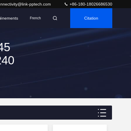
nnectivity@link-pptech.com
+86-180-18026686530
énements
Citation
French
45
240